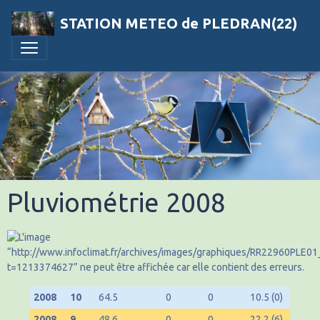
STATION METEO de PLEDRAN(22)
Pluviométrie 2008
2008
10
64.5
0
0
10.5 (0)
2008
9
48.6
0
0
22.2 (6)