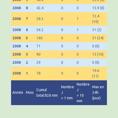
2008
8
42.4
0
0
13.9 (8)
12.4
2008
7
38.3
0
1
(10)
2008
6
36.2
0
1
31 (2)
2008
5
160
0
0
31 (24)
2008
4
71
0
0
0 (0)
2008
3
90
0
0
15 (10)
2008
2
29
0
0
0 (0)
19.6
2008
1
78
0
0
(11)
Nombre
Nombre
Max en
Cumul
J
Année
Mois
J
24h
total:826 mm
> 10
> 1 mm
(jour)
mm