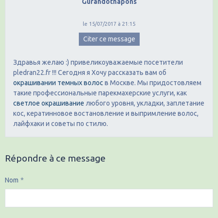
Gurandothapons
le 15/07/2017 à 21:15
Citer ce message
Здравья желаю :) привеликоуважаемые посетители
pledran22.fr !!! Сегодня я Хочу рассказать вам об
окрашивании темных волос
в Москве. Мы придостовляем
такие профессиональные парекмахерские услуги, как
светлое окрашивание
любого уровня, укладки, заплетание
кос, кератинновое востановление и выпримление волос,
лайфхаки и советы по стилю.
Répondre à ce message
Nom