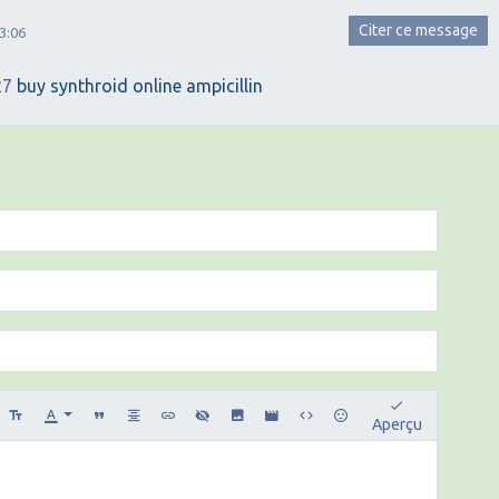
Citer ce message
3:06
27
buy synthroid online
ampicillin
Aperçu