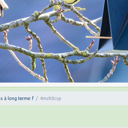
s à long terme: f
4mzh0csp