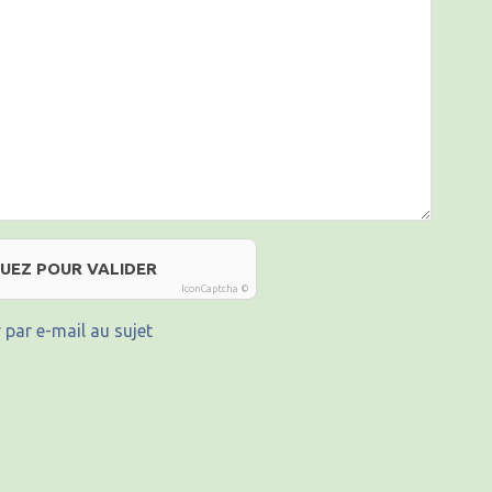
QUEZ POUR VALIDER
IconCaptcha ©
 par e-mail au sujet