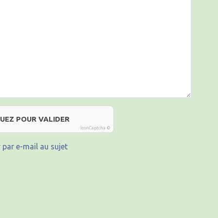
QUEZ POUR VALIDER
IconCaptcha ©
 par e-mail au sujet