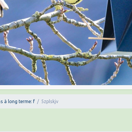
s à long terme: f
5zplskjv