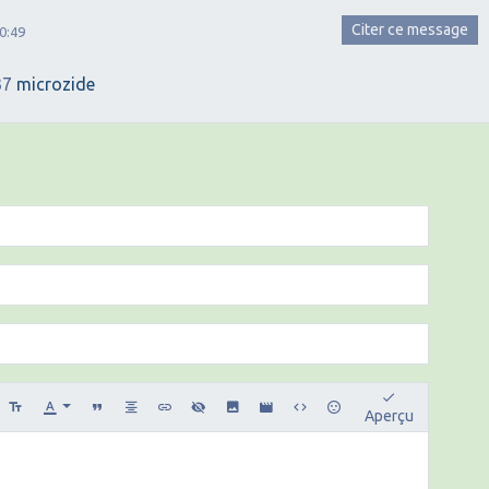
Citer ce message
0:49
37
microzide
Aperçu