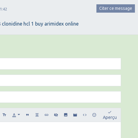
Citer ce message
1:42
8
clonidine hcl 1
buy arimidex online
Aperçu