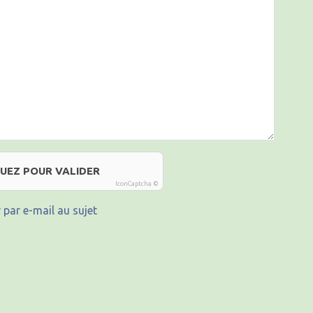
QUEZ POUR VALIDER
IconCaptcha ©
 par e-mail au sujet