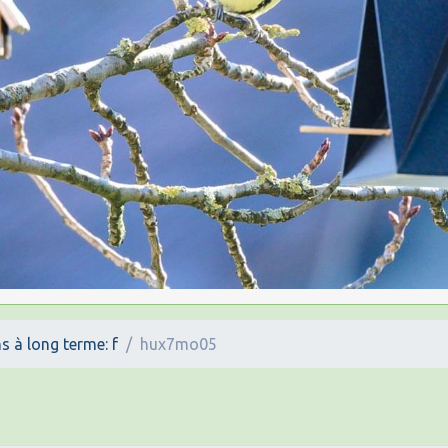
s à long terme: f
hux7mo05