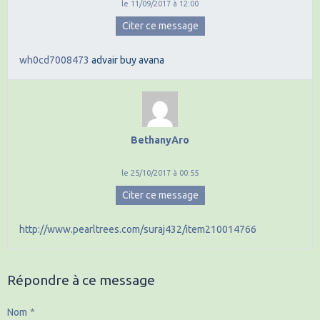
le 11/09/2017 à 12:00
Citer ce message
wh0cd7008473
advair
buy avana
BethanyAro
le 25/10/2017 à 00:55
Citer ce message
http://www.pearltrees.com/suraj432/item210014766
Répondre à ce message
Nom