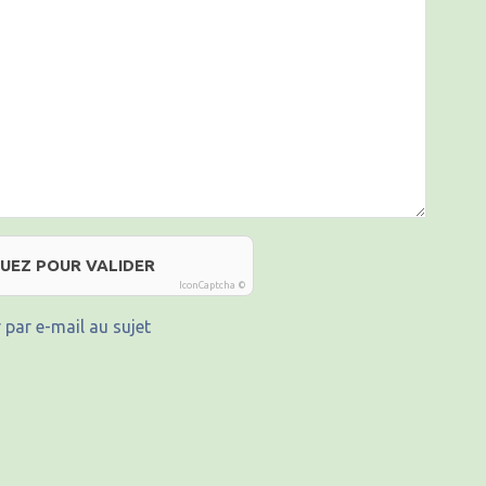
QUEZ POUR VALIDER
IconCaptcha ©
 par e-mail au sujet