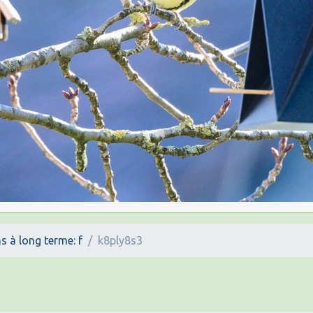
s à long terme: f
k8ply8s3