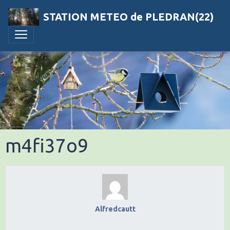
STATION METEO de PLEDRAN(22)
m4fi37o9
Alfredcautt