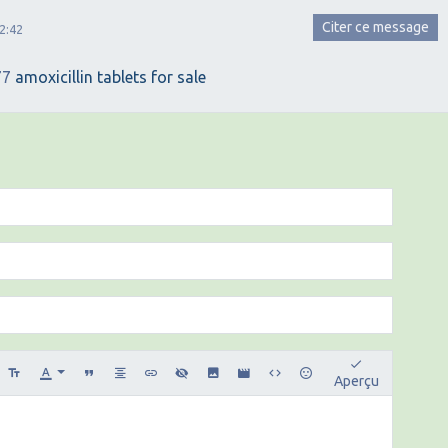
Citer ce message
2:42
77
amoxicillin tablets for sale
Aperçu