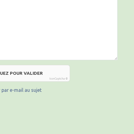
QUEZ POUR VALIDER
IconCaptcha ©
 par e-mail au sujet