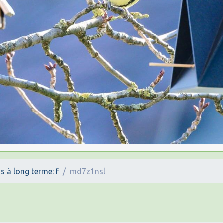
s à long terme: f
md7z1nsl