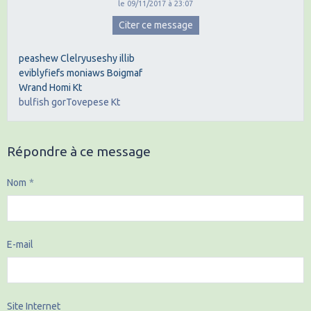
le 09/11/2017 à 23:07
Citer ce message
peashew Clelryuseshy illib
eviblyfiefs moniaws Boigmaf
Wrand Homi Kt
bulfish gorTovepese Kt
Répondre à ce message
Nom
E-mail
Site Internet