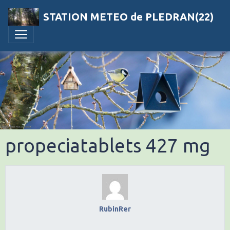
STATION METEO de PLEDRAN(22)
propeciatablets 427 mg
RubinRer