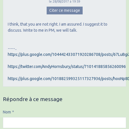
le 28/08/2017 à 19:59
Citer ce message
I think, that you are not right. I am assured. I suggest it to
discuss. Write to me in PM, we will talk.
-----..
https://plus.google.com/104442433071920286708/posts/67LuBgi
https://twitter.com/AndyHornsbury/status/710141885856260096
https://plus.google.com/101882599325117327936/posts/hooNp8
Répondre à ce message
Nom