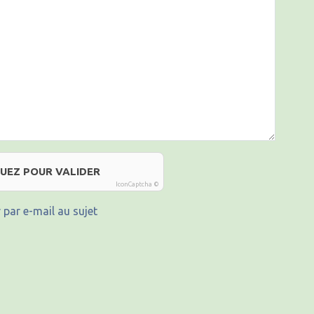
QUEZ POUR VALIDER
IconCaptcha ©
 par e-mail au sujet