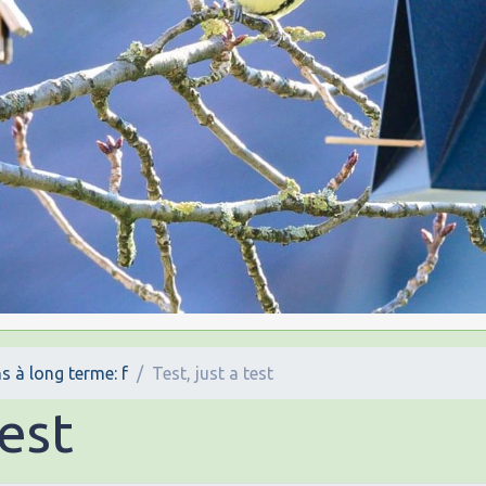
s à long terme: f
Test, just a test
test