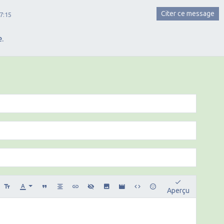
Citer ce message
7:15
e.
Aperçu