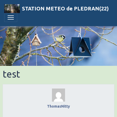
STATION METEO de PLEDRAN(22)
test
ThomasNitty