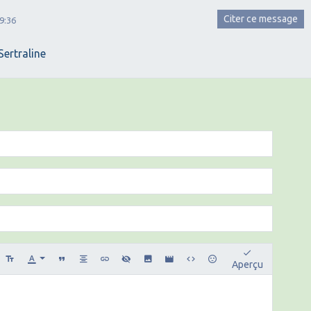
Citer ce message
9:36
Sertraline
Aperçu