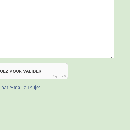
QUEZ POUR VALIDER
IconCaptcha ©
 par e-mail au sujet