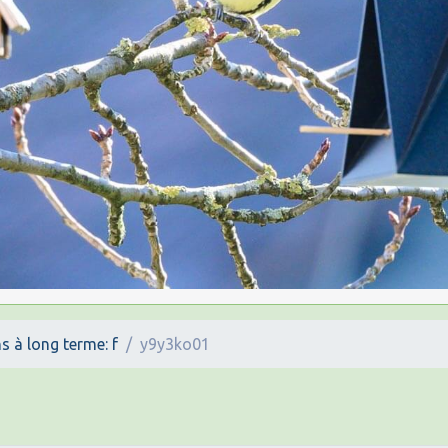
s à long terme: f
y9y3ko01